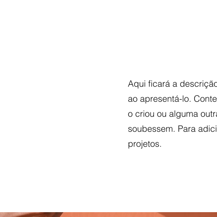
y
Agroneri Essence
Segments
Agoneri Solutions
Contacts
Aqui ficará a descriçã
ao apresentá-lo. Conte
o criou ou alguma outr
soubessem. Para adici
projetos.